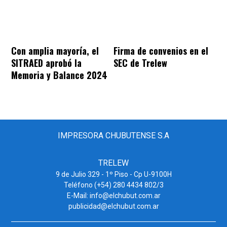
Con amplia mayoría, el
Firma de convenios en el
SITRAED aprobó la
SEC de Trelew
Memoria y Balance 2024
IMPRESORA CHUBUTENSE S.A
TRELEW
9 de Julio 329 - 1º Piso - Cp U-9100H
Teléfono (+54) 280 4434 802/3
E-Mail: info@elchubut.com.ar
publicidad@elchubut.com.ar