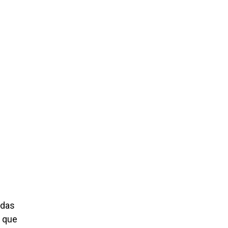
idas
l que