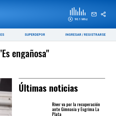
EDICIÓN IMPRESA
FUNEBRES
90.1 Mhz
RES
SUPERDEPOR
INGRESAR
/
REGISTRARSE
 "Es engañosa"
Últimas noticias
River va por la recuperación
ante Gimnasia y Esgrima La
Plata