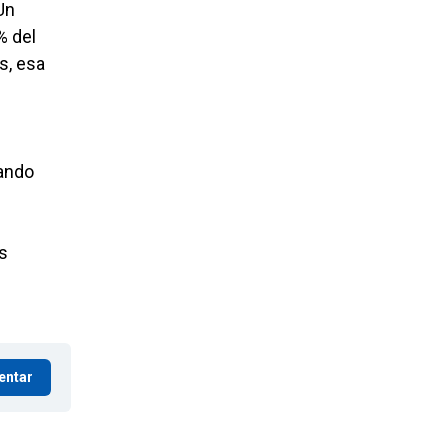
"Un
% del
s, esa
lando
s
entar