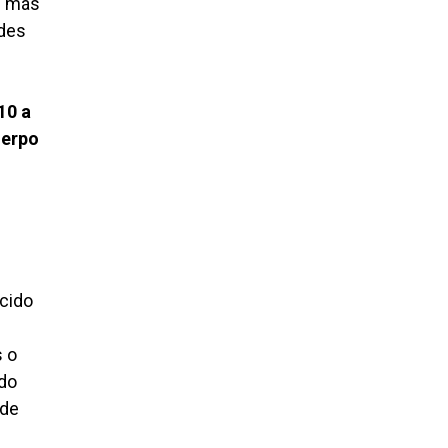
z más
udes
10 a
uerpo
e
acido
s o
ndo
 de