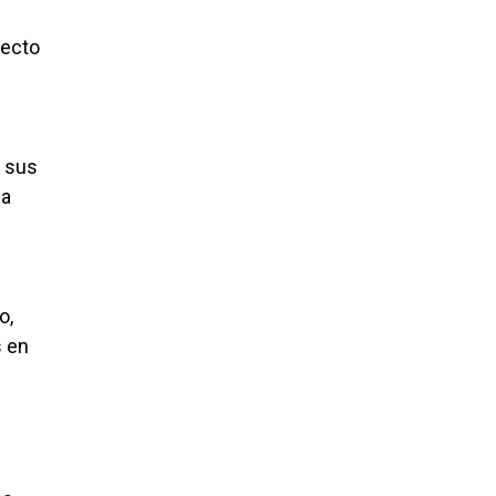
fecto
a sus
 a
o,
s en