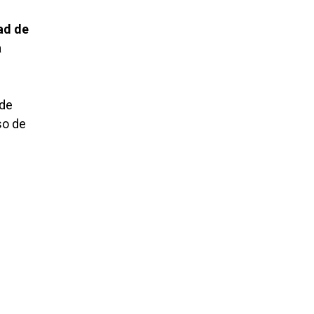
ad de
a
 de
so de