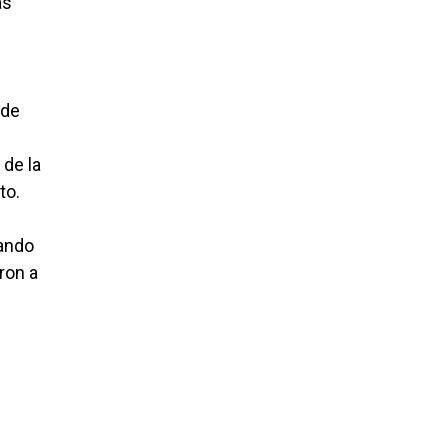
as
ede
 de la
to.
dando
ron a