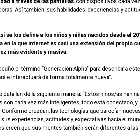
dad a través de las pantallas
, con dispositivos cada ve
oras. Así también, sus habilidades, experiencias y actit
sí se los define a los niños y niñas nacidos desde el 20
ra en la que internet es casi una extensión del propio c
a vez más evidente y masiva.
 acuñó el término “Generación Alpha” para describir a est
rá e interactuará de forma totalmente nueva”.
o detallan de la siguiente manera: “Estos niños/as han n
 son cada vez más inteligentes, todo está conectado, y
do. Conforme crezcan, las tecnologías que parecían nueva
e sus experiencias, actitudes y expectativas hacia el mu
gos creen que sus mentes también serán diferentes a las