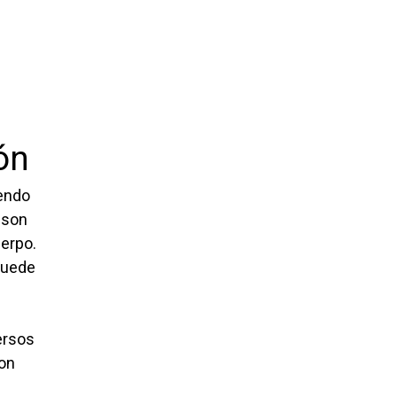
ón
iendo
 son
erpo.
 Puede
ersos
con