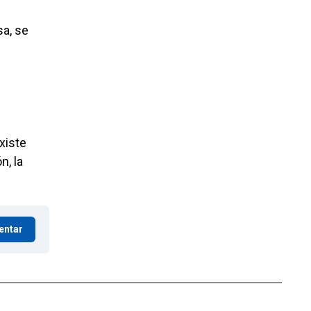
sa, se
xiste
n, la
entar