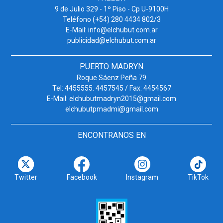
9 de Julio 329 - 1º Piso - Cp U-9100H
Teléfono (+54) 280 4434 802/3
E-Mail: info@elchubut.com.ar
publicidad@elchubut.com.ar
PUERTO MADRYN
Roque Sáenz Peña 79
Tel: 4455555. 4457545 / Fax: 4454567
E-Mail: elchubutmadryn2015@gmail.com
elchubutpmadmi@gmail.com
ENCONTRANOS EN
Twitter
Facebook
Instagram
TikTok