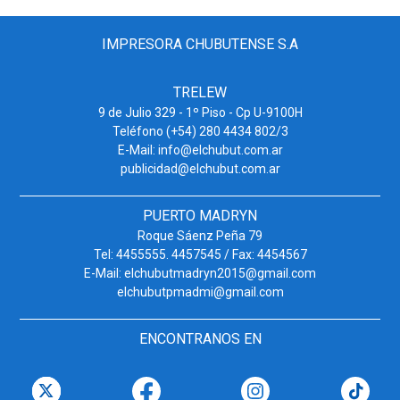
IMPRESORA CHUBUTENSE S.A
TRELEW
9 de Julio 329 - 1º Piso - Cp U-9100H
Teléfono (+54) 280 4434 802/3
E-Mail: info@elchubut.com.ar
publicidad@elchubut.com.ar
PUERTO MADRYN
Roque Sáenz Peña 79
Tel: 4455555. 4457545 / Fax: 4454567
E-Mail: elchubutmadryn2015@gmail.com
elchubutpmadmi@gmail.com
ENCONTRANOS EN