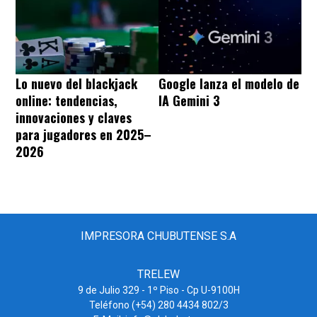
Lo nuevo del blackjack
Google lanza el modelo de
online: tendencias,
IA Gemini 3
innovaciones y claves
para jugadores en 2025–
2026
IMPRESORA CHUBUTENSE S.A
TRELEW
9 de Julio 329 - 1º Piso - Cp U-9100H
Teléfono (+54) 280 4434 802/3