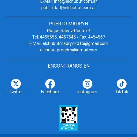
E-Mail: info@elchubut.com.ar
publicidad@elchubut.com.ar
PUERTO MADRYN
Roque Sáenz Peña 79
Tel: 4455555. 4457545 / Fax: 4454567
E-Mail: elchubutmadryn2015@gmail.com
elchubutpmadmi@gmail.com
ENCONTRANOS EN
Twitter
Facebook
Instagram
TikTok