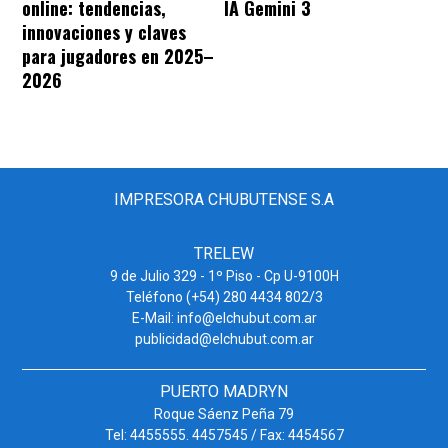
online: tendencias,
IA Gemini 3
innovaciones y claves
para jugadores en 2025–
2026
IMPRESORA CHUBUTENSE S.A
TRELEW
9 de Julio 329 - 1º Piso - Cp U-9100H
Teléfono (+54) 280 4434 802/3
E-Mail: info@elchubut.com.ar
publicidad@elchubut.com.ar
PUERTO MADRYN
Roque Sáenz Peña 79
Tel: 4455555. 4457545 / Fax: 4454567