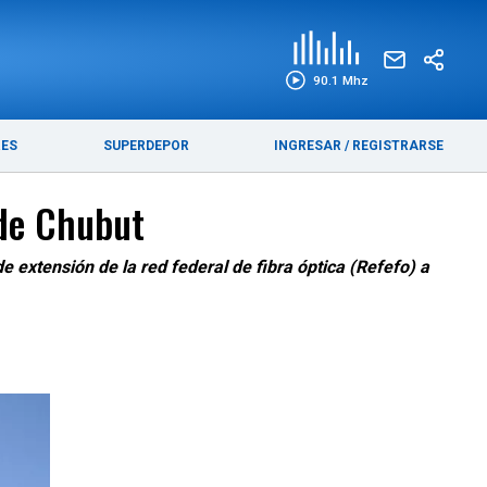
EDICIÓN IMPRESA
FUNEBRES
90.1 Mhz
RES
SUPERDEPOR
INGRESAR
/
REGISTRARSE
 de Chubut
 extensión de la red federal de fibra óptica (Refefo) a