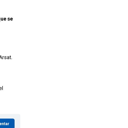
que se
Arsat.
el
entar