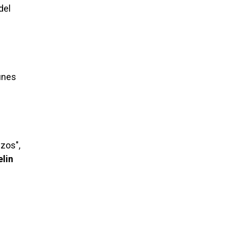
del
fines
izos",
elin