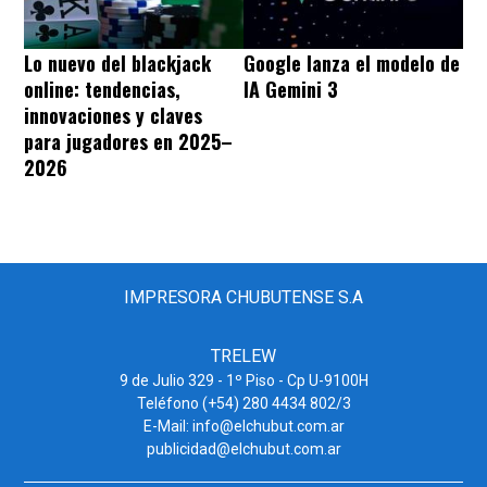
Lo nuevo del blackjack
Google lanza el modelo de
online: tendencias,
IA Gemini 3
innovaciones y claves
para jugadores en 2025–
2026
IMPRESORA CHUBUTENSE S.A
TRELEW
9 de Julio 329 - 1º Piso - Cp U-9100H
Teléfono (+54) 280 4434 802/3
E-Mail: info@elchubut.com.ar
publicidad@elchubut.com.ar