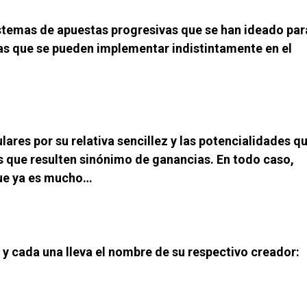
istemas de apuestas progresivas que se han ideado par
ias que se pueden implementar indistintamente en el
res por su relativa sencillez y las potencialidades q
 que resulten sinónimo de ganancias. En todo caso,
que ya es mucho…
 y cada una lleva el nombre de su respectivo creador: