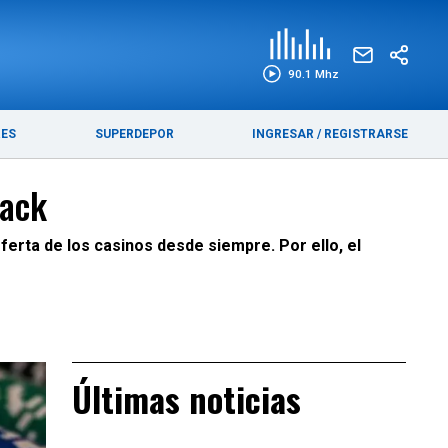
EDICIÓN IMPRESA
FUNEBRES
90.1 Mhz
RES
SUPERDEPOR
INGRESAR
/
REGISTRARSE
jack
oferta de los casinos desde siempre. Por ello, el
Últimas noticias