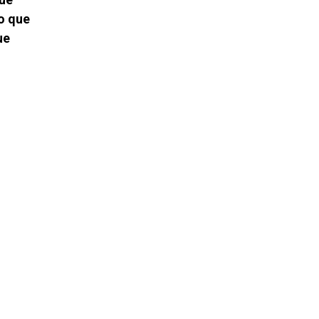
o que
ue