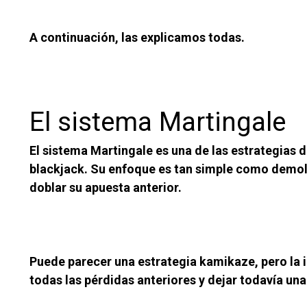
A continuación, las explicamos todas.
El sistema Martingale
El sistema Martingale es una de las estrategias 
blackjack. Su enfoque es tan simple como demol
doblar su apuesta anterior.
Puede parecer una estrategia kamikaze, pero la i
todas las pérdidas anteriores y dejar todavía un