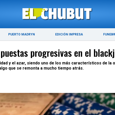
ÚLTIMAS NOTICIAS
PUERTO MADRYN
PUERTO MADRYN
EDICIÓN IMPRESA
FUNEB
apuestas progresivas en el black
lidad y el azar, siendo uno de los más característicos de la 
s algo que se remonta a mucho tiempo atrás.