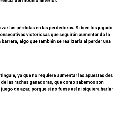
rencia del modelo anterior.
izar las pérdidas en las perdedoras. Si bien los jugado
 consecutivas victoriosas que seguirán aumentando la
sa barrera, algo que también se realizaría al perder una
tingale, ya que no requiere aumentar las apuestas de
eso de las rachas ganadoras, que como sabemos son
juego de azar, porque si no fuese así ni siquiera haría 