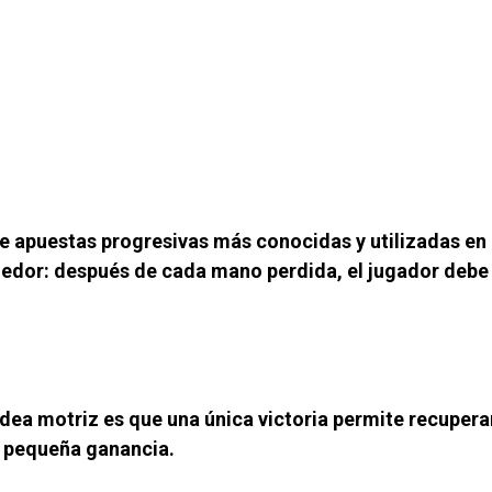
de apuestas progresivas más conocidas y utilizadas en 
edor: después de cada mano perdida, el jugador debe
dea motriz es que una única victoria permite recupera
a pequeña ganancia.