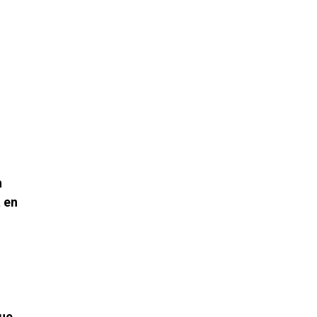
n
a en
que