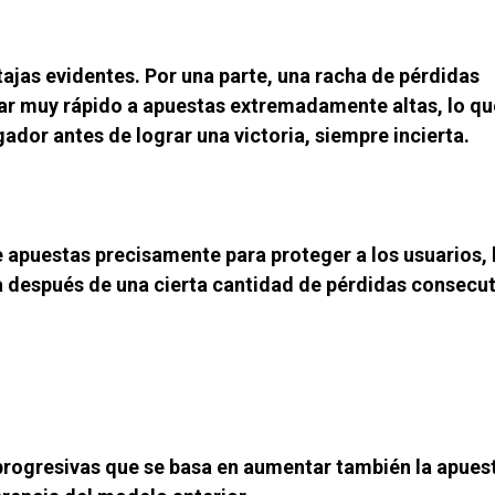
ajas evidentes. Por una parte, una racha de pérdidas
ar muy rápido a apuestas extremadamente altas, lo qu
ador antes de lograr una victoria, siempre incierta.
 apuestas precisamente para proteger a los usuarios, 
a después de una cierta cantidad de pérdidas consecut
 progresivas que se basa en aumentar también la apues