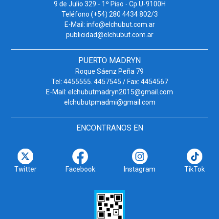
9 de Julio 329 - 1º Piso - Cp U-9100H
Teléfono (+54) 280 4434 802/3
E-Mail: info@elchubut.com.ar
publicidad@elchubut.com.ar
PUERTO MADRYN
Roque Sáenz Peña 79
Tel: 4455555. 4457545 / Fax: 4454567
E-Mail: elchubutmadryn2015@gmail.com
elchubutpmadmi@gmail.com
ENCONTRANOS EN
Twitter
Facebook
Instagram
TikTok