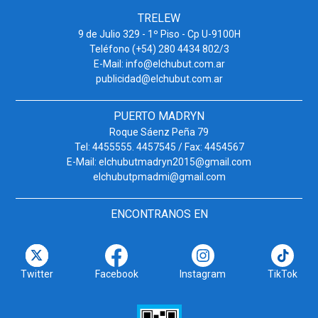
TRELEW
9 de Julio 329 - 1º Piso - Cp U-9100H
Teléfono (+54) 280 4434 802/3
E-Mail: info@elchubut.com.ar
publicidad@elchubut.com.ar
PUERTO MADRYN
Roque Sáenz Peña 79
Tel: 4455555. 4457545 / Fax: 4454567
E-Mail: elchubutmadryn2015@gmail.com
elchubutpmadmi@gmail.com
ENCONTRANOS EN
Twitter
Facebook
Instagram
TikTok