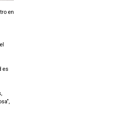
tro en
.
el
d es
,
osa",