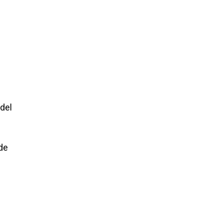
 del
 de