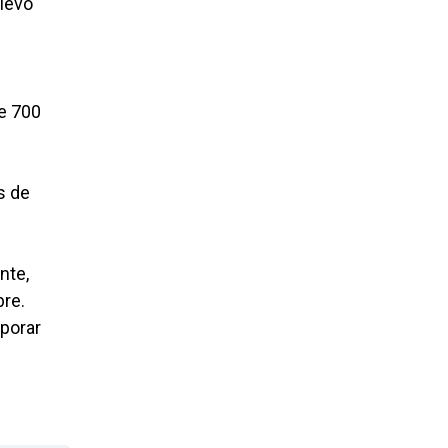
elevó
de 700
s de
nte,
bre.
rporar