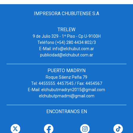
IMPRESORA CHUBUTENSE S.A
TRELEW
9 de Julio 329 - 1º Piso - Cp U-9100H
Teléfono (+54) 280 4434 802/3
E-Mail: info@elchubut.com.ar
publicidad@elchubut.com.ar
PUERTO MADRYN
Roque Sáenz Peña 79
Tel: 4455555. 4457545 / Fax: 4454567
E-Mail: elchubutmadryn2015@gmail.com
elchubutpmadmi@gmail.com
ENCONTRANOS EN