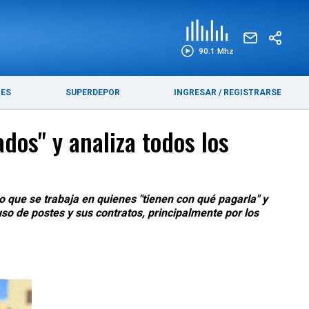
EDICIÓN IMPRESA
FUNEBRES
90.1 Mhz
RES
SUPERDEPOR
INGRESAR
/
REGISTRARSE
os" y analiza todos los
do que se trabaja en quienes "tienen con qué pagarla" y
so de postes y sus contratos, principalmente por los