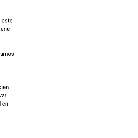
n este
iene
stamos
bien
var
l en