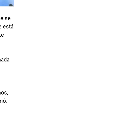
ue se
e está
te
nada
nos,
mó.