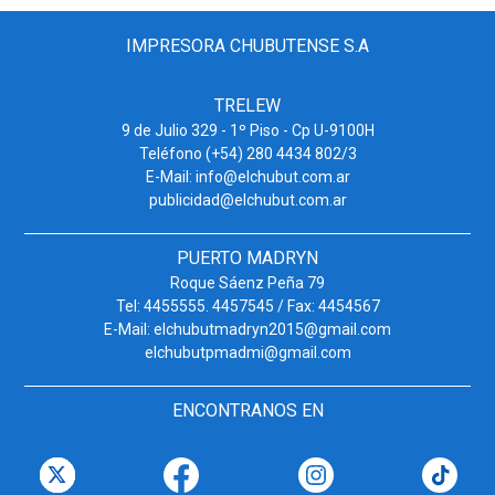
IMPRESORA CHUBUTENSE S.A
TRELEW
9 de Julio 329 - 1º Piso - Cp U-9100H
Teléfono (+54) 280 4434 802/3
E-Mail: info@elchubut.com.ar
publicidad@elchubut.com.ar
PUERTO MADRYN
Roque Sáenz Peña 79
Tel: 4455555. 4457545 / Fax: 4454567
E-Mail: elchubutmadryn2015@gmail.com
elchubutpmadmi@gmail.com
ENCONTRANOS EN