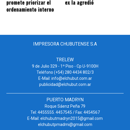
promete priorizar el
ex la agredió
ordenamiento interno
IMPRESORA CHUBUTENSE S.A
TRELEW
9 de Julio 329 - 1º Piso - Cp U-9100H
Teléfono (+54) 280 4434 802/3
E-Mail: info@elchubut.com.ar
publicidad@elchubut.com.ar
PUERTO MADRYN
Roque Sáenz Peña 79
Tel: 4455555. 4457545 / Fax: 4454567
E-Mail: elchubutmadryn2015@gmail.com
elchubutpmadmi@gmail.com