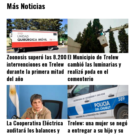
Más Noticias
Zoonosis superó las 8.200
El Municipio de Trelew
intervenciones en Trelew
cambió las luminarias y
durante la primera mitad
realizó poda en el
del año
cementerio
La Cooperativa Eléctrica
Trelew: una mujer se negó
auditará los balances y
a entregar a su hijo y su