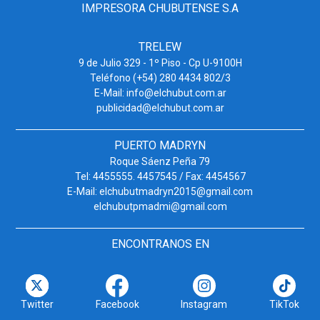
IMPRESORA CHUBUTENSE S.A
TRELEW
9 de Julio 329 - 1º Piso - Cp U-9100H
Teléfono (+54) 280 4434 802/3
E-Mail: info@elchubut.com.ar
publicidad@elchubut.com.ar
PUERTO MADRYN
Roque Sáenz Peña 79
Tel: 4455555. 4457545 / Fax: 4454567
E-Mail: elchubutmadryn2015@gmail.com
elchubutpmadmi@gmail.com
ENCONTRANOS EN
Twitter
Facebook
Instagram
TikTok