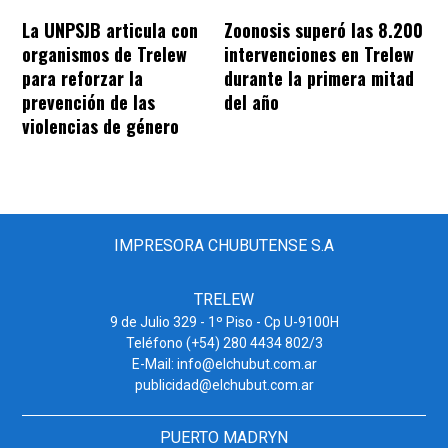
La UNPSJB articula con
Zoonosis superó las 8.200
organismos de Trelew
intervenciones en Trelew
para reforzar la
durante la primera mitad
prevención de las
del año
violencias de género
IMPRESORA CHUBUTENSE S.A
TRELEW
9 de Julio 329 - 1º Piso - Cp U-9100H
Teléfono (+54) 280 4434 802/3
E-Mail: info@elchubut.com.ar
publicidad@elchubut.com.ar
PUERTO MADRYN