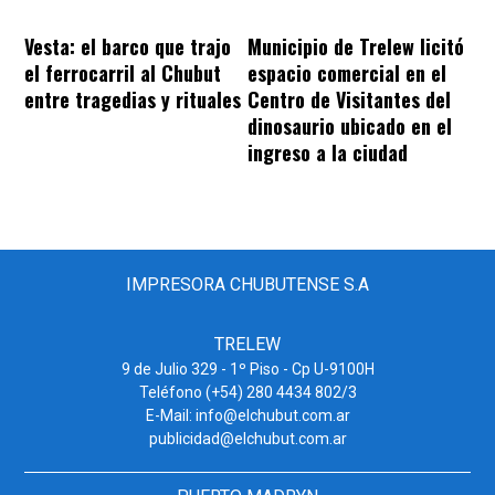
Vesta: el barco que trajo
Municipio de Trelew licitó
el ferrocarril al Chubut
espacio comercial en el
entre tragedias y rituales
Centro de Visitantes del
dinosaurio ubicado en el
ingreso a la ciudad
IMPRESORA CHUBUTENSE S.A
TRELEW
9 de Julio 329 - 1º Piso - Cp U-9100H
Teléfono (+54) 280 4434 802/3
E-Mail: info@elchubut.com.ar
publicidad@elchubut.com.ar