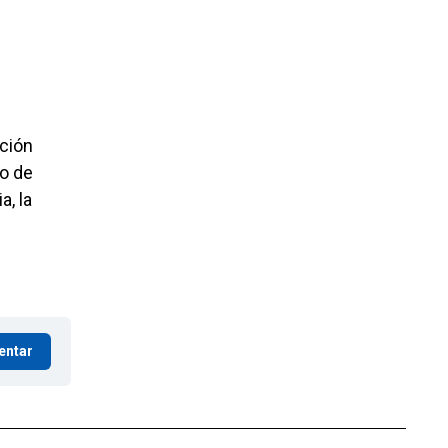
ación
go de
, la
entar