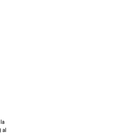
la
 al