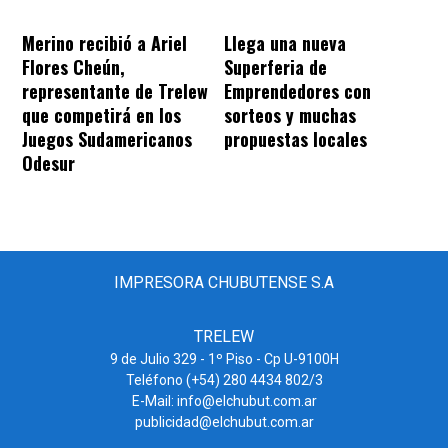
Merino recibió a Ariel
Llega una nueva
Flores Cheún,
Superferia de
representante de Trelew
Emprendedores con
que competirá en los
sorteos y muchas
Juegos Sudamericanos
propuestas locales
Odesur
IMPRESORA CHUBUTENSE S.A
TRELEW
9 de Julio 329 - 1º Piso - Cp U-9100H
Teléfono (+54) 280 4434 802/3
E-Mail: info@elchubut.com.ar
publicidad@elchubut.com.ar