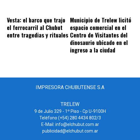
Vesta: el barco que trajo
Municipio de Trelew licitó
el ferrocarril al Chubut
espacio comercial en el
entre tragedias y rituales
Centro de Visitantes del
dinosaurio ubicado en el
ingreso a la ciudad
IMPRESORA CHUBUTENSE S.A
TRELEW
9 de Julio 329 - 1º Piso - Cp U-9100H
Teléfono (+54) 280 4434 802/3
E-Mail: info@elchubut.com.ar
publicidad@elchubut.com.ar