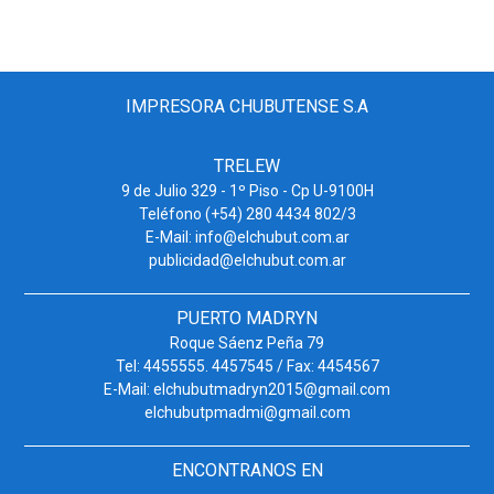
IMPRESORA CHUBUTENSE S.A
TRELEW
9 de Julio 329 - 1º Piso - Cp U-9100H
Teléfono (+54) 280 4434 802/3
E-Mail: info@elchubut.com.ar
publicidad@elchubut.com.ar
PUERTO MADRYN
Roque Sáenz Peña 79
Tel: 4455555. 4457545 / Fax: 4454567
E-Mail: elchubutmadryn2015@gmail.com
elchubutpmadmi@gmail.com
ENCONTRANOS EN