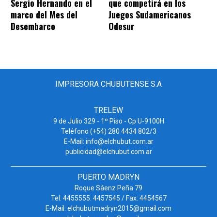
Sergio Hernando en el
que competirá en los
marco del Mes del
Juegos Sudamericanos
Desembarco
Odesur
IMPRESORA CHUBUTENSE S.A
TRELEW
9 de Julio 329 - 1º Piso - Cp U-9100H
Teléfono (+54) 280 4434 802/3
E-Mail: info@elchubut.com.ar
publicidad@elchubut.com.ar
PUERTO MADRYN
Roque Sáenz Peña 79
Tel: 4455555. 4457545 / Fax: 4454567
E-Mail: elchubutmadryn2015@gmail.com