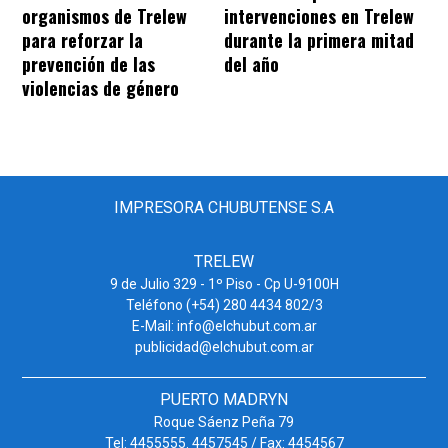
organismos de Trelew
intervenciones en Trelew
para reforzar la
durante la primera mitad
prevención de las
del año
violencias de género
IMPRESORA CHUBUTENSE S.A
TRELEW
9 de Julio 329 - 1º Piso - Cp U-9100H
Teléfono (+54) 280 4434 802/3
E-Mail: info@elchubut.com.ar
publicidad@elchubut.com.ar
PUERTO MADRYN
Roque Sáenz Peña 79
Tel: 4455555. 4457545 / Fax: 4454567