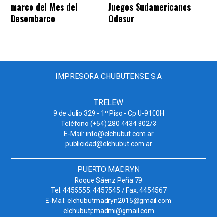
marco del Mes del
Juegos Sudamericanos
Desembarco
Odesur
IMPRESORA CHUBUTENSE S.A
TRELEW
9 de Julio 329 - 1º Piso - Cp U-9100H
Teléfono (+54) 280 4434 802/3
E-Mail: info@elchubut.com.ar
publicidad@elchubut.com.ar
PUERTO MADRYN
Roque Sáenz Peña 79
Tel: 4455555. 4457545 / Fax: 4454567
E-Mail: elchubutmadryn2015@gmail.com
elchubutpmadmi@gmail.com