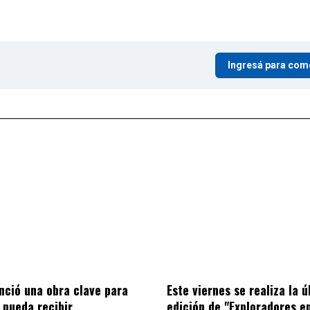
Ingresá para com
nció una obra clave para
Este viernes se realiza la ú
 pueda recibir
edición de "Exploradores e