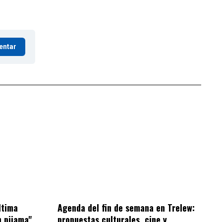
entar
ltima
Agenda del fin de semana en Trelew:
n pijama"
propuestas culturales, cine y