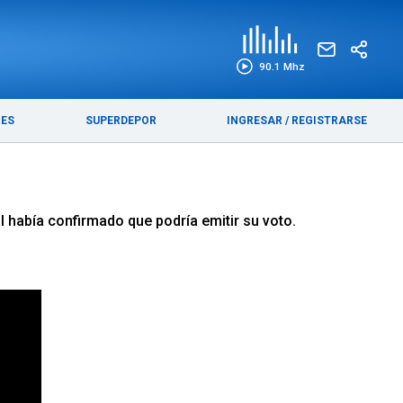
EDICIÓN IMPRESA
FUNEBRES
90.1 Mhz
RES
SUPERDEPOR
INGRESAR
/
REGISTRARSE
al había confirmado que podría emitir su voto.