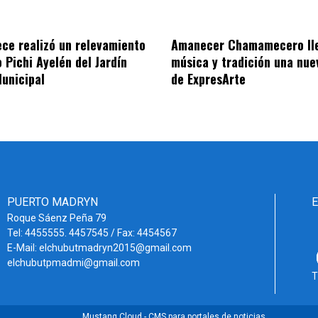
ce realizó un relevamiento
Amanecer Chamamecero ll
 Pichi Ayelén del Jardín
música y tradición una nue
unicipal
de ExpresArte
PUERTO MADRYN
Roque Sáenz Peña 79
Tel: 4455555. 4457545 / Fax: 4454567
E-Mail: elchubutmadryn2015@gmail.com
elchubutpmadmi@gmail.com
T
Mustang Cloud - CMS para portales de noticias