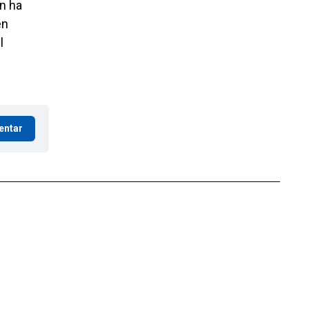
ón ha
én
l
entar