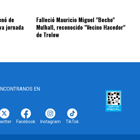
enó de
Falleció Mauricio Miguel "Becho"
va jornada
Mulhall, reconocido "Vecino Hacedor"
de Trelew
ENCONTRANOS EN
witter
Facebook
Instagram
TikTok