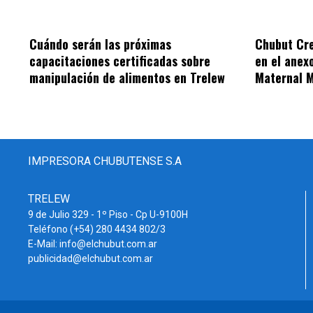
Cuándo serán las próximas
Chubut Cre
capacitaciones certificadas sobre
en el anexo
manipulación de alimentos en Trelew
Maternal M
IMPRESORA CHUBUTENSE S.A
TRELEW
9 de Julio 329 - 1º Piso - Cp U-9100H
Teléfono (+54) 280 4434 802/3
E-Mail: info@elchubut.com.ar
publicidad@elchubut.com.ar