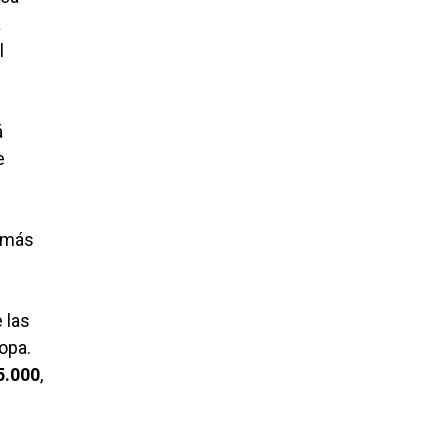
a
l
á
e
a más
 las
opa.
5.000
,