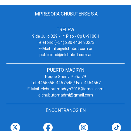
IMPRESORA CHUBUTENSE S.A
TRELEW
9 de Julio 329 - 1º Piso - Cp U-9100H
Teléfono (+54) 280 4434 802/3
E-Mail: info@elchubut.com.ar
publicidad@elchubut.com.ar
PUERTO MADRYN
Roque Sáenz Peña 79
Tel: 4455555. 4457545 / Fax: 4454567
E-Mail: elchubutmadryn2015@gmail.com
elchubutpmadmi@gmail.com
ENCONTRANOS EN