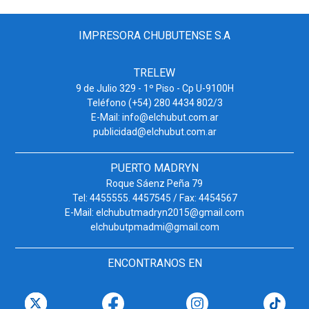
IMPRESORA CHUBUTENSE S.A
TRELEW
9 de Julio 329 - 1º Piso - Cp U-9100H
Teléfono (+54) 280 4434 802/3
E-Mail: info@elchubut.com.ar
publicidad@elchubut.com.ar
PUERTO MADRYN
Roque Sáenz Peña 79
Tel: 4455555. 4457545 / Fax: 4454567
E-Mail: elchubutmadryn2015@gmail.com
elchubutpmadmi@gmail.com
ENCONTRANOS EN