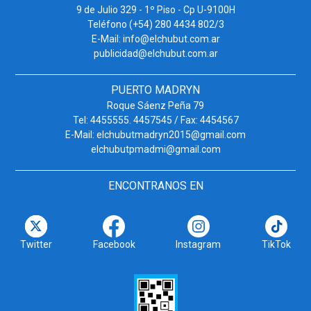
9 de Julio 329 - 1º Piso - Cp U-9100H
Teléfono (+54) 280 4434 802/3
E-Mail: info@elchubut.com.ar
publicidad@elchubut.com.ar
PUERTO MADRYN
Roque Sáenz Peña 79
Tel: 4455555. 4457545 / Fax: 4454567
E-Mail: elchubutmadryn2015@gmail.com
elchubutpmadmi@gmail.com
ENCONTRANOS EN
Twitter
Facebook
Instagram
TikTok