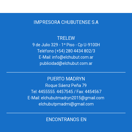
IMPRESORA CHUBUTENSE S.A
TRELEW
9 de Julio 329 - 1º Piso - Cp U-9100H
Teléfono (+54) 280 4434 802/3
E-Mail: info@elchubut.com.ar
publicidad@elchubut.com.ar
PUERTO MADRYN
Roque Sáenz Peña 79
Tel: 4455555. 4457545 / Fax: 4454567
E-Mail: elchubutmadryn2015@gmail.com
elchubutpmadmi@gmail.com
ENCONTRANOS EN