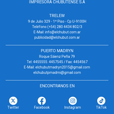
IMPRESORA CHUBUTENSE S.A
TRELEW
9 de Julio 329 - 1º Piso - Cp U-9100H
Teléfono (+54) 280 4434 802/3
E-Mail: info@elchubut.com.ar
publicidad@elchubut.com.ar
PUERTO MADRYN
Roque Sáenz Peña 79
Tel: 4455555. 4457545 / Fax: 4454567
E-Mail: elchubutmadryn2015@gmail.com
elchubutpmadmi@gmail.com
ENCONTRANOS EN
Twitter
Facebook
Instagram
TikTok