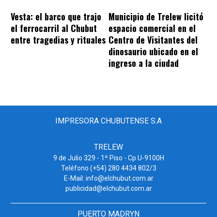
Vesta: el barco que trajo
Municipio de Trelew licitó
el ferrocarril al Chubut
espacio comercial en el
entre tragedias y rituales
Centro de Visitantes del
dinosaurio ubicado en el
ingreso a la ciudad
IMPRESORA CHUBUTENSE S.A
TRELEW
9 de Julio 329 - 1º Piso - Cp U-9100H
Teléfono (+54) 280 4434 802/3
E-Mail: info@elchubut.com.ar
publicidad@elchubut.com.ar
PUERTO MADRYN