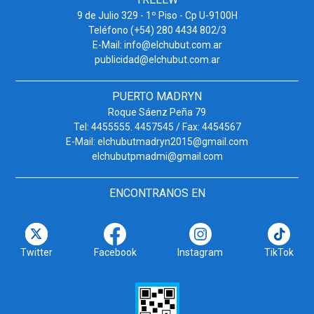
9 de Julio 329 - 1º Piso - Cp U-9100H
Teléfono (+54) 280 4434 802/3
E-Mail: info@elchubut.com.ar
publicidad@elchubut.com.ar
PUERTO MADRYN
Roque Sáenz Peña 79
Tel: 4455555. 4457545 / Fax: 4454567
E-Mail: elchubutmadryn2015@gmail.com
elchubutpmadmi@gmail.com
ENCONTRANOS EN
Twitter
Facebook
Instagram
TikTok