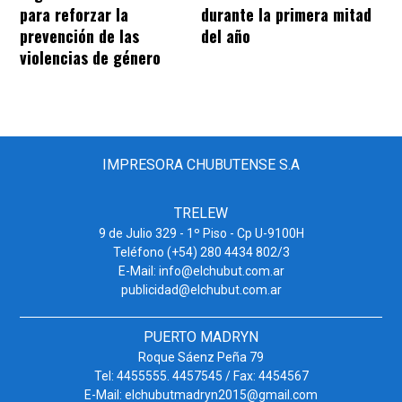
para reforzar la
durante la primera mitad
prevención de las
del año
violencias de género
IMPRESORA CHUBUTENSE S.A
TRELEW
9 de Julio 329 - 1º Piso - Cp U-9100H
Teléfono (+54) 280 4434 802/3
E-Mail: info@elchubut.com.ar
publicidad@elchubut.com.ar
PUERTO MADRYN
Roque Sáenz Peña 79
Tel: 4455555. 4457545 / Fax: 4454567
E-Mail: elchubutmadryn2015@gmail.com