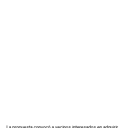
La propuesta convocó a vecinos interesados en adquirir