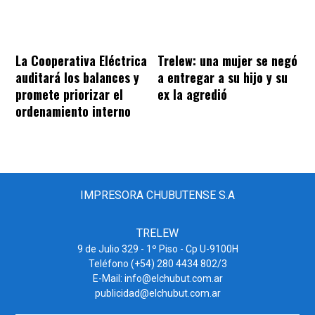
La Cooperativa Eléctrica
Trelew: una mujer se negó
auditará los balances y
a entregar a su hijo y su
promete priorizar el
ex la agredió
ordenamiento interno
IMPRESORA CHUBUTENSE S.A
TRELEW
9 de Julio 329 - 1º Piso - Cp U-9100H
Teléfono (+54) 280 4434 802/3
E-Mail: info@elchubut.com.ar
publicidad@elchubut.com.ar