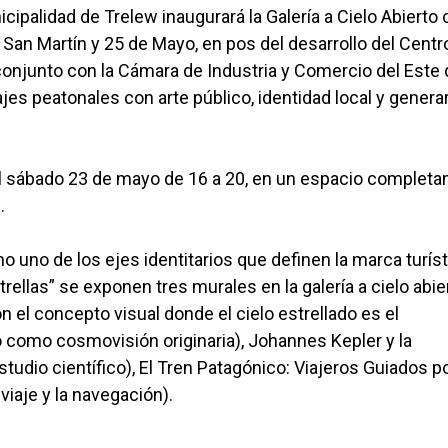
cipalidad de Trelew inaugurará la Galería a Cielo Abierto
 San Martín y 25 de Mayo, en pos del desarrollo del Centr
conjunto con la Cámara de Industria y Comercio del Este 
ajes peatonales con arte público, identidad local y genera
 el sábado 23 de mayo de 16 a 20, en un espacio complet
l.
 uno de los ejes identitarios que definen la marca turíst
ellas” se exponen tres murales en la galería a cielo abier
on el concepto visual donde el cielo estrellado es el
lo como cosmovisión originaria), Johannes Kepler y la
udio científico), El Tren Patagónico: Viajeros Guiados po
 viaje y la navegación).