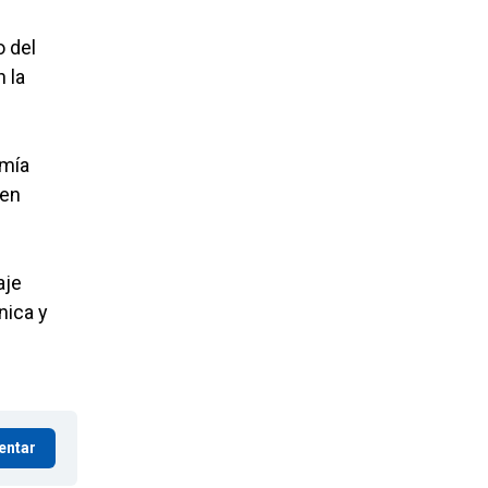
o del
 la
omía
cen
aje
nica y
entar