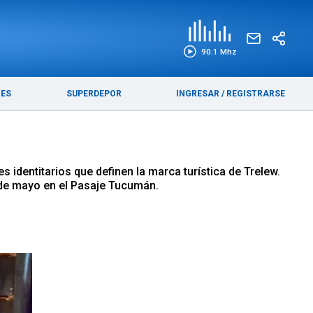
EDICIÓN IMPRESA
FUNEBRES
90.1 Mhz
RES
SUPERDEPOR
INGRESAR
/
REGISTRARSE
 identitarios que definen la marca turística de Trelew.
3 de mayo en el Pasaje Tucumán.