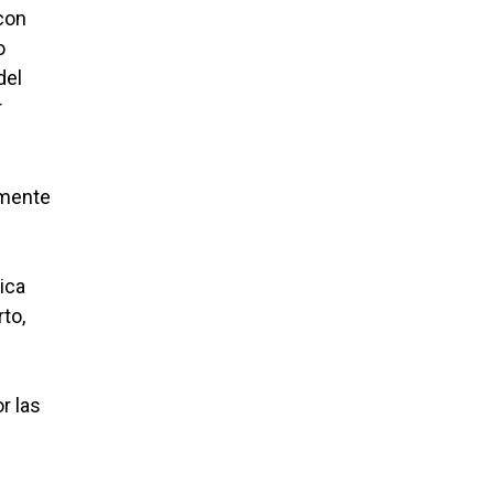
 con
o
del
r
amente
ica
to,
r las