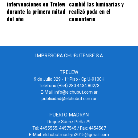
intervenciones en Trelew
cambió las luminarias y
durante la primera mitad
realizó poda en el
del año
cementerio
IMPRESORA CHUBUTENSE S.A
TRELEW
9 de Julio 329 - 1º Piso - Cp U-9100H
Teléfono (+54) 280 4434 802/3
E-Mail: info@elchubut.com.ar
publicidad@elchubut.com.ar
PUERTO MADRYN
Roque Sáenz Peña 79
Tel: 4455555. 4457545 / Fax: 4454567
E-Mail: elchubutmadryn2015@gmail.com