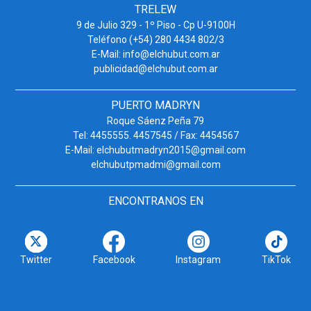
TRELEW
9 de Julio 329 - 1º Piso - Cp U-9100H
Teléfono (+54) 280 4434 802/3
E-Mail: info@elchubut.com.ar
publicidad@elchubut.com.ar
PUERTO MADRYN
Roque Sáenz Peña 79
Tel: 4455555. 4457545 / Fax: 4454567
E-Mail: elchubutmadryn2015@gmail.com
elchubutpmadmi@gmail.com
ENCONTRANOS EN
Twitter
Facebook
Instagram
TikTok