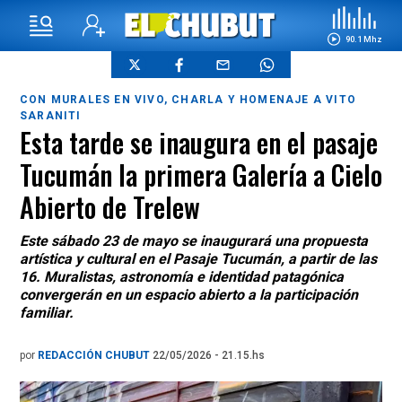
90.1 Mhz
CON MURALES EN VIVO, CHARLA Y HOMENAJE A VITO
SARANITI
Esta tarde se inaugura en el pasaje
Tucumán la primera Galería a Cielo
Abierto de Trelew
Este sábado 23 de mayo se inaugurará una propuesta
artística y cultural en el Pasaje Tucumán, a partir de las
16. Muralistas, astronomía e identidad patagónica
convergerán en un espacio abierto a la participación
familiar.
por
REDACCIÓN CHUBUT
22/05/2026 - 21.15.hs