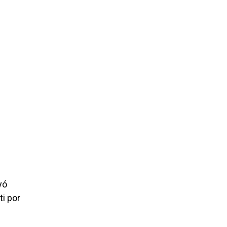
yó
ti por