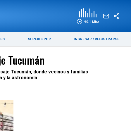
EDICIÓN IMPRESA
FUNEBRES
90.1 Mhz
RES
SUPERDEPOR
INGRESAR
/
REGISTRARSE
aje Tucumán
pasaje Tucumán, donde vecinos y familias
a y la astronomía.