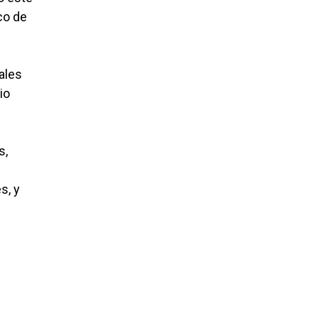
co de
ales
io
s,
s, y