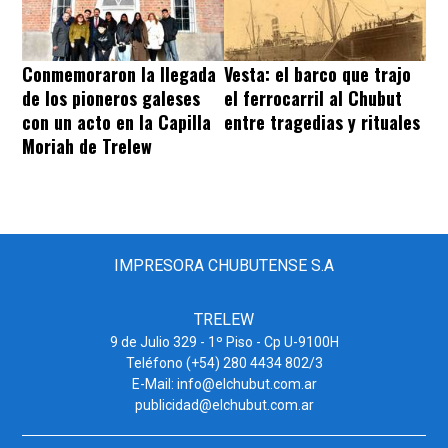
Conmemoraron la llegada
Vesta: el barco que trajo
de los pioneros galeses
el ferrocarril al Chubut
con un acto en la Capilla
entre tragedias y rituales
Moriah de Trelew
IMPRESORA CHUBUTENSE S.A
TRELEW
9 de Julio 329 - 1º Piso - Cp U-9100H
Teléfono (+54) 280 4434 802/3
E-Mail: info@elchubut.com.ar
publicidad@elchubut.com.ar