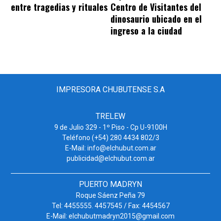
entre tragedias y rituales
Centro de Visitantes del
dinosaurio ubicado en el
ingreso a la ciudad
IMPRESORA CHUBUTENSE S.A
TRELEW
9 de Julio 329 - 1º Piso - Cp U-9100H
Teléfono (+54) 280 4434 802/3
E-Mail: info@elchubut.com.ar
publicidad@elchubut.com.ar
PUERTO MADRYN
Roque Sáenz Peña 79
Tel: 4455555. 4457545 / Fax: 4454567
E-Mail: elchubutmadryn2015@gmail.com