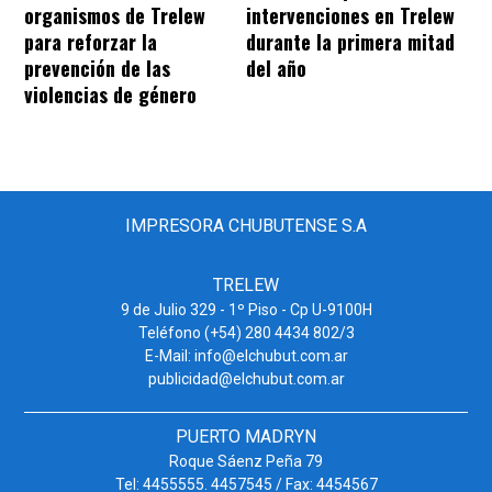
organismos de Trelew
intervenciones en Trelew
para reforzar la
durante la primera mitad
prevención de las
del año
violencias de género
IMPRESORA CHUBUTENSE S.A
TRELEW
9 de Julio 329 - 1º Piso - Cp U-9100H
Teléfono (+54) 280 4434 802/3
E-Mail: info@elchubut.com.ar
publicidad@elchubut.com.ar
PUERTO MADRYN
Roque Sáenz Peña 79
Tel: 4455555. 4457545 / Fax: 4454567