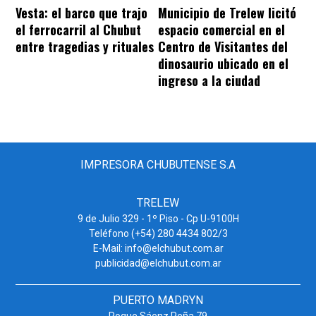
Vesta: el barco que trajo
Municipio de Trelew licitó
el ferrocarril al Chubut
espacio comercial en el
entre tragedias y rituales
Centro de Visitantes del
dinosaurio ubicado en el
ingreso a la ciudad
IMPRESORA CHUBUTENSE S.A
TRELEW
9 de Julio 329 - 1º Piso - Cp U-9100H
Teléfono (+54) 280 4434 802/3
E-Mail: info@elchubut.com.ar
publicidad@elchubut.com.ar
PUERTO MADRYN
Roque Sáenz Peña 79