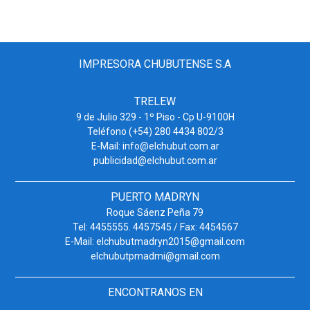
IMPRESORA CHUBUTENSE S.A
TRELEW
9 de Julio 329 - 1º Piso - Cp U-9100H
Teléfono (+54) 280 4434 802/3
E-Mail: info@elchubut.com.ar
publicidad@elchubut.com.ar
PUERTO MADRYN
Roque Sáenz Peña 79
Tel: 4455555. 4457545 / Fax: 4454567
E-Mail: elchubutmadryn2015@gmail.com
elchubutpmadmi@gmail.com
ENCONTRANOS EN