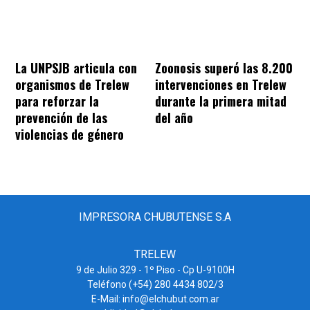
La UNPSJB articula con
Zoonosis superó las 8.200
organismos de Trelew
intervenciones en Trelew
para reforzar la
durante la primera mitad
prevención de las
del año
violencias de género
IMPRESORA CHUBUTENSE S.A
TRELEW
9 de Julio 329 - 1º Piso - Cp U-9100H
Teléfono (+54) 280 4434 802/3
E-Mail: info@elchubut.com.ar