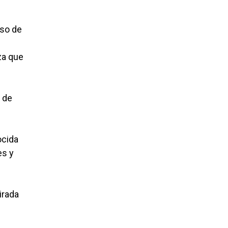
iso de
za que
s de
ocida
es y
irada