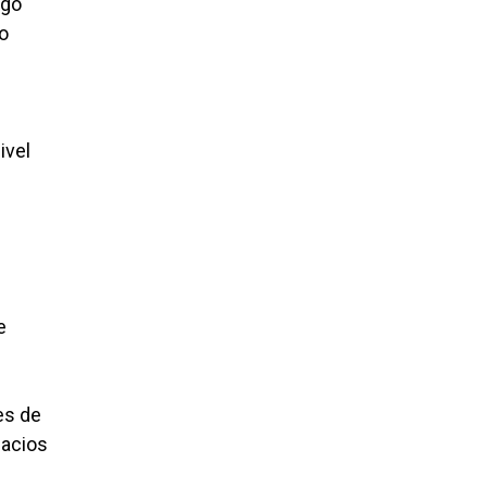
ego
io
ivel
e
es de
pacios