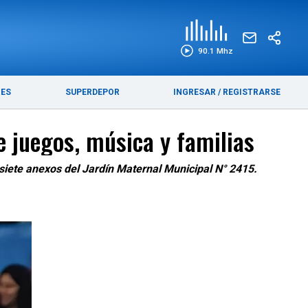
EDICIÓN IMPRESA
FUNEBRES
90.1 Mhz
RES
SUPERDEPOR
INGRESAR
/
REGISTRARSE
de juegos, música y familias
s siete anexos del Jardín Maternal Municipal N° 2415.